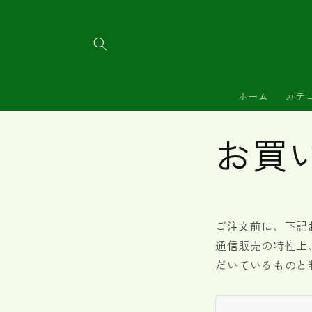
コンテ
ンツに
進む
ホーム
カテ
お買
ご注文前に、下記
通信販売の特性上
だいているものと