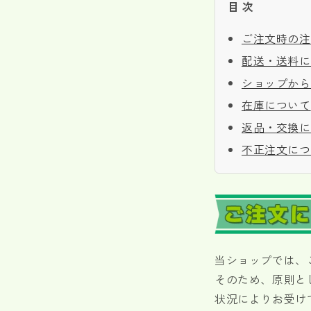
目 次
ご注文時の注
配送・送料に
ショップから
在庫について
返品・交換に
不正注文につ
当ショップでは、
そのため、原則と
状況によりお受け