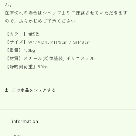
ん。
数
数
在庫切れの場合はショップよりご連絡させていただきます
量
量
ので、あらかじめご了承ください。
を
を
減
増
【カラー】全5色
ら
や
【サイズ】W47×D45×H79cm / SH48cm
す
す
【重量】4.0kg
【材質】スチール(粉体塗装) ポリエステル
【静的耐荷重】80kg
この商品をシェアする
information