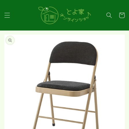
コンテ
ンツに
カ
進む
ー
ト
商品情
報にス
キップ