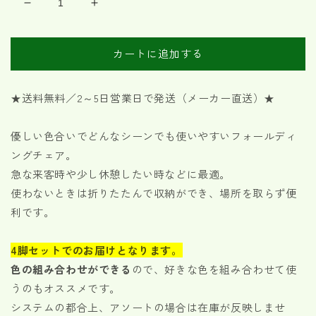
折
折
り
り
た
た
カートに追加する
た
た
み
み
チ
チ
★送料無料／2～5日営業日で発送（メーカー直送）★
ェ
ェ
ア
ア
優しい色合いでどんなシーンでも使いやすいフォールディ
4
4
ングチェア。
脚
脚
急な来客時や少し休憩したい時などに最適。
セ
セ
使わないときは折りたたんで収納ができ、場所を取らず便
ッ
ッ
利です。
ト
ト
ア
ア
ソ
ソ
4脚セットでのお届けとなります。
ー
ー
色の組み合わせができる
ので、好きな色を組み合わせて使
ト
ト
うのもオススメです。
可
可
システムの都合上、アソートの場合は在庫が反映しませ
の
の