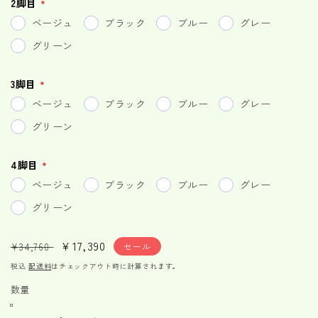
2脚目
ベージュ
ブラック
ブルー
グレー
グリーン
3脚目
ベージュ
ブラック
ブルー
グレー
グリーン
4脚目
ベージュ
ブラック
ブルー
グレー
グリーン
通
セ
¥17,390
¥34,760
セール
常
ー
税込
配送料
はチェックアウト時に計算されます。
価
ル
数量
格
価
格