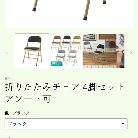
モ
ー
ダ
ル
で
メ
デ
ィ
ア
東谷
(1)
折りたたみチェア 4脚セット
を
開
アソート可
く
色
ブラック