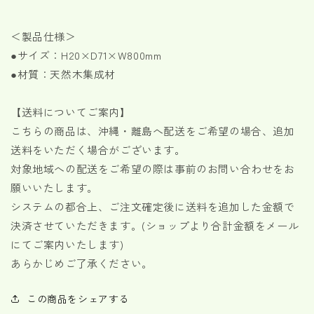
数
数
量
量
を
を
＜製品仕様＞
減
増
●サイズ：H20×D71×W800mm
ら
や
●材質：天然木集成材
す
す
【送料についてご案内】
こちらの商品は、沖縄・離島へ配送をご希望の場合、追加
送料をいただく場合がございます。
対象地域への配送をご希望の際は事前のお問い合わせをお
願いいたします。
システムの都合上、ご注文確定後に送料を追加した金額で
決済させていただきます。(ショップより合計金額をメール
にてご案内いたします)
あらかじめご了承ください。
この商品をシェアする