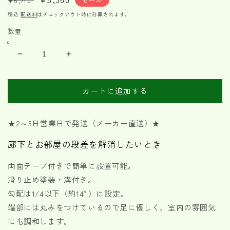
¥6,710
常
ー
税込
配送料
はチェックアウト時に計算されます。
価
ル
数量
格
価
格
木
木
製
製
段
段
カートに追加する
差
差
解
解
消
消
★2～5日営業日で発送（メーカー直送）★
ス
ス
廊下とお部屋の段差を解消したいとき
ロ
ロ
ー
ー
両面テープ付きで簡単に設置可能。
プ
プ
滑り止め塗装・溝付き。
高
高
勾配は1/4以下（約14°）に設定。
さ
さ
2cm
2cm
端部には丸みをつけているので足に優しく、室内の雰囲気
の
の
にも調和します。