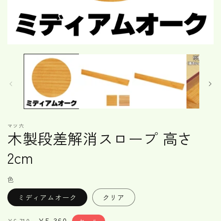
モ
ー
ダ
ル
で
メ
デ
ィ
ア
マツ六
(1)
木製段差解消スロープ 高さ
を
開
2cm
く
色
ミディアムオーク
クリア
通
セ
¥5,360
セール