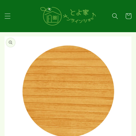
コンテ
ンツに
カ
進む
ー
ト
商品情
報にス
キップ