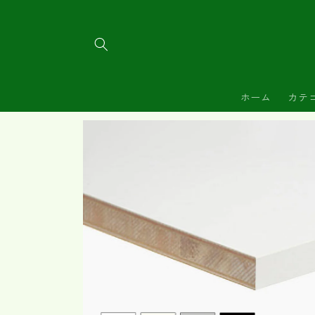
コンテ
ンツに
進む
ホーム
カテ
商品情
報にス
キップ