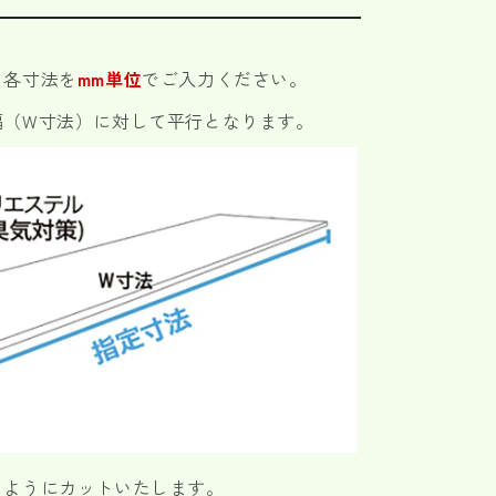
。
、各寸法を
mm単位
でご入力ください。
幅（W寸法）に対して平行となります。
るようにカットいたします。