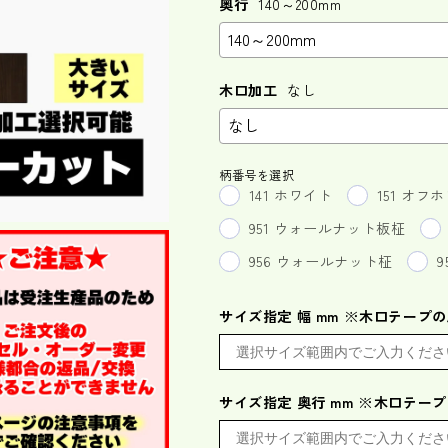
奥行
140～200mm
木口加工
なし
柄番号を選択
141 ホワイト
151 オフ
951 ウォールナット板柾
956 ウォールナット柾
サイズ指定 幅 mm ※木口テープ
サイズ指定 奥行 mm ※木口テー