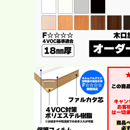
モ
ー
ダ
ル
で
メ
デ
ィ
ア
(1)
を
開
く