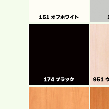
(4)
(5)
を
を
開
開
く
く
モ
モ
ー
ー
ダ
ダ
ル
ル
で
で
メ
メ
デ
デ
ィ
ィ
ア
ア
(6)
(7)
を
を
開
開
く
く
モ
モ
ー
ー
ダ
ダ
ル
ル
で
で
メ
メ