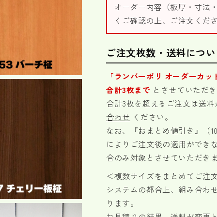
ら
や
オーダー内容（板厚・寸法
す
す
くご確認の上、ご注文くだ
ご注文枚数・送料につい
「ランバーポリ オーダーカッ
合計3枚まで
とさせていただ
合計3枚を超えるご注文は送
合わせ
ください。
なお、『おまとめ値引き』（1
によりご注文後の適用ができ
合のみ対象とさせていただき
＜複数サイズをまとめてご注
システムの都合上、組み合わ
ります。
お見積りの結果、送料が変更