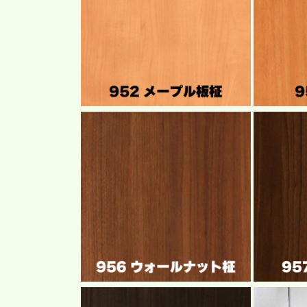
デ
デ
ィ
ィ
ア
ア
(8)
(9)
を
を
開
開
く
く
モ
モ
ー
ー
ダ
ダ
ル
ル
で
で
メ
メ
デ
デ
ィ
ィ
ア
ア
(10)
(11)
を
を
開
開
く
く
モ
モ
ー
ー