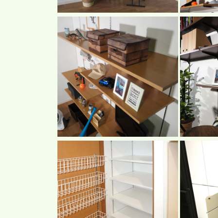
モ
モ
ー
ー
ダ
ダ
ル
ル
で
で
メ
メ
デ
デ
ィ
ィ
ア
ア
(16)
(17)
を
を
開
開
く
く
モ
モ
ー
ー
ダ
ダ
ル
ル
で
で
メ
メ
デ
デ
ィ
ィ
ア
ア