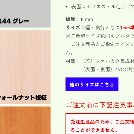
表面はポリエステル仕上げ
ッ
ッ
ト
ト
板厚：
18mm
木
木
サイズ：
幅・奥行ともに
1mm
口
口
※ご希望サイズ範囲をプルダ
加
加
工
工
ご注文商品とご指定サイズが
可
可
ん。
大
大
材質：
（芯）ファルカタ集成
き
き
（表面・裏面）4VOC対
い
い
サ
サ
他のサイズはこちら
イ
イ
ズ
ズ
の
の
ご注文前に下記注意事
数
数
量
量
受注生産品のため、ご注文
を
を
減
増
ることができません。