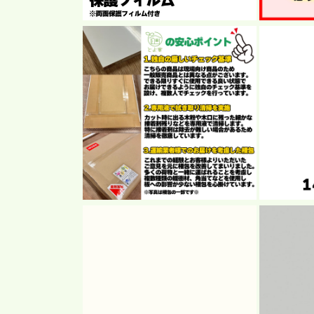
モ
モ
ー
ー
ダ
ダ
ル
ル
で
で
メ
メ
デ
デ
ィ
ィ
ア
ア
(2)
(3)
を
を
開
開
く
く
モ
モ
ー
ー
ダ
ダ
ル
ル
で
で
メ
メ
デ
デ
ィ
ィ
ア
ア