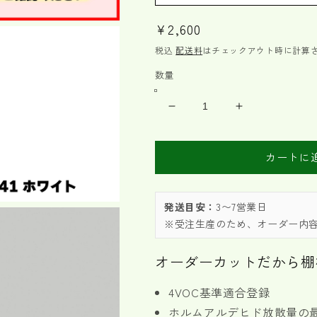
通
¥2,600
常
税込
配送料
はチェックアウト時に計算
価
数量
格
18mm
18mm
厚
厚
ラ
ラ
カートに
ン
ン
バ
バ
ー
ー
発送目安：
3〜7営業日
ポ
ポ
※受注生産のため、オーダー内
リ
リ
オ
オ
オーダーカットだから棚
ー
ー
ダ
ダ
4VOC基準適合登録
ー
ー
ホルムアルデヒド放散量の最
カ
カ