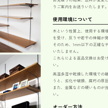
りご案内をお送りいたします
使用環境について
木という性質上、使用する環
を受け、反りや若干の伸縮が
そのため、1mm以下の正確な
いたしません。
これらによる返品交換はお受
い。
高温多湿や乾燥した環境での
うと、劣化や破損、腐朽の原
また、金属などの硬いものが
い。
オーダー方法