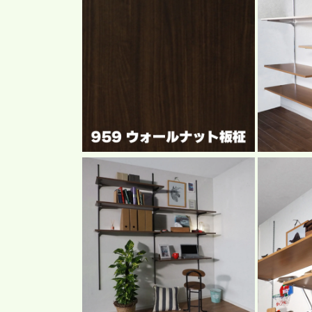
ダ
ダ
ル
ル
で
で
メ
メ
デ
デ
ィ
ィ
ア
ア
(12)
(13)
を
を
開
開
く
く
モ
モ
ー
ー
ダ
ダ
ル
ル
で
で
メ
メ
デ
デ
ィ
ィ
ア
ア
(14)
(15)
を
を
開
開
く
く