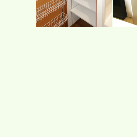
(18)
(19)
を
を
開
開
く
く
モ
モ
ー
ー
ダ
ダ
ル
ル
で
で
メ
メ
デ
デ
ィ
ィ
ア
ア
(20)
(21)
を
を
開
開
く
く