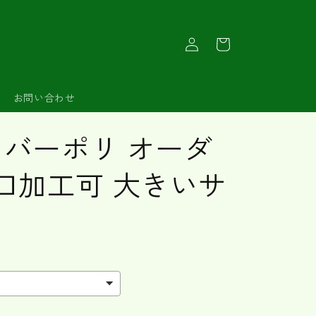
ロ
カ
グ
ー
イ
ト
ン
お問い合わせ
ランバーポリ オーダ
口加工可 大きいサ