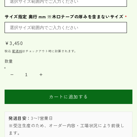
サイズ指定 奥行 mm ※木口テープの厚みを含まないサイズ
通
¥3,450
常
税込
配送料
はチェックアウト時に計算されます。
価
数量
格
30mm
30mm
厚
厚
ラ
ラ
カートに追加する
ン
ン
バ
バ
ー
ー
発送目安：
3〜7営業日
ポ
ポ
※受注生産のため、オーダー内容・工場状況により前後し
リ
リ
ます。
オ
オ