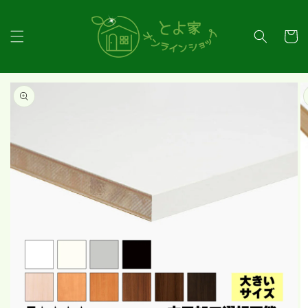
コンテ
ンツに
カ
進む
ー
ト
商品情
報にス
キップ