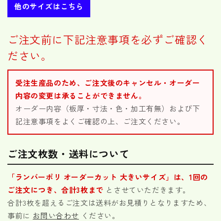
数
数
他のサイズはこちら
量
量
を
を
ご注文前に下記注意事項を必ずご確認く
減
増
ら
や
ださい。
す
す
受注生産品のため、ご注文後のキャンセル・オーダー
内容の変更は承ることができません。
オーダー内容（板厚・寸法・色・加工有無）および下
記注意事項をよくご確認の上、ご注文ください。
ご注文枚数・送料について
「ランバーポリ オーダーカット 大きいサイズ」は、1回の
ご注文につき、合計3枚まで
とさせていただきます。
合計3枚を超えるご注文は送料がお見積りとなりますため、
事前に
お問い合わせ
ください。