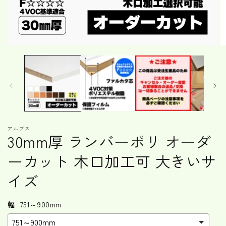
モ
ー
ダ
ル
で
メ
デ
ィ
ア
アルプス
(1)
(2
30mm厚 ランバーポリ オーダ
を
開
ーカット 木口加工可 大きいサ
く
イズ
幅
751～900mm