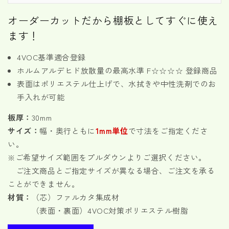
ー
ー
オーダーカットだから棚板としてすぐに使え
ダ
ダ
ます！
ー
ー
カ
カ
4VOC基準適合登録
ッ
ッ
ホルムアルデヒド放散量の最高水準 F☆☆☆☆ 登録商品
ト
ト
表面はポリエステル仕上げで、水拭きや中性洗剤でのお
木
木
口
口
手入れが可能
加
加
板厚：
30mm
工
工
サイズ：
幅・奥行ともに
1mm単位
で寸法をご指定くださ
可
可
い。
大
大
※ご希望サイズ範囲をプルダウンよりご選択ください。
き
き
い
い
ご注文商品とご指定サイズが異なる場合、ご注文を承る
サ
サ
ことができません。
イ
イ
材質：
（芯）ファルカタ集成材
ズ
ズ
（表面・裏面）4VOC対策ポリエステル樹脂
の
の