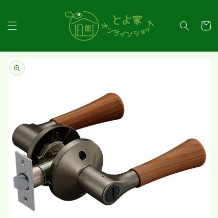
コンテ
ンツに
カ
進む
ー
ト
商品情
報にス
キップ