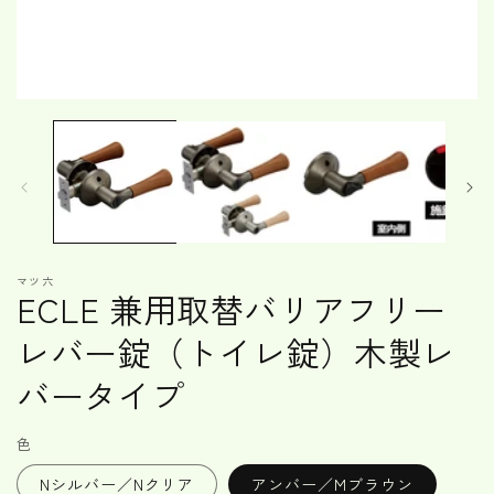
モ
ー
ダ
ル
で
メ
デ
ィ
ア
マツ六
(1)
ECLE 兼用取替バリアフリー
を
開
レバー錠（トイレ錠）木製レ
く
バータイプ
色
Nシルバー／Nクリア
アンバー／Mブラウン