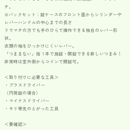
ー
ー
チ。
錠
錠
※バックセット：錠ケースのフロント面からシリンダーや
（ト
（ト
レバーハンドルの中心までの長さ
イ
イ
リウマチの方でも手のひらで操作できる独自のレバー形
レ
レ
状。
錠）
錠）
衣類の袖をひっかけにくいレバー。
木
木
「つままない」指１本で施錠・開錠できる新しいつまみ！
製
製
レ
レ
非常時は室外側からコインで開錠可。
バ
バ
ー
ー
＜取り付けに必要な工具＞
タ
タ
・プラスドライバー
イ
イ
（円筒錠の場合）
プ
プ
・マイナスドライバー
の
の
・キリ等先のとがった工具
数
数
量
量
を
を
＜要確認＞
減
増