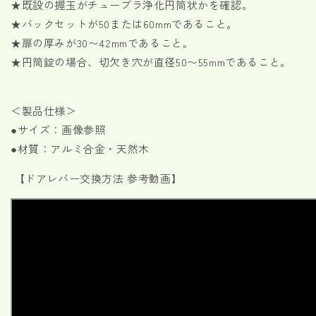
★既設の握玉がチューブラ浄化円筒状かを確認。
ら
や
★バックセットが50または60mmであること。
す
す
★扉の厚みが30〜42mmであること。
★円筒錠の場合、切欠き穴が直径50〜55mmであること。
＜製品仕様＞
●サイズ：画像参照
●材質：アルミ合金・天然木
【ドアレバー交換方法 参考動画】