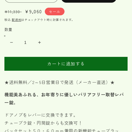
通
セ
¥9,060
¥11,330
セール
常
ー
税込
配送料
はチェックアウト時に計算されます。
価
ル
数量
格
価
格
ECLE
ECLE
兼
兼
用
用
カートに追加する
取
取
替
替
バ
バ
★送料無料／2～5日営業日で発送（メーカー直送）★
リ
リ
機能美あふれる、お年寄りに優しいバリアフリー取替レバ
ア
ア
フ
フ
ー錠。
リ
リ
ドアノブをレバーに交換できます。
ー
ー
チューブラ錠・円筒錠からも交換可！
レ
レ
バ
バ
バックセット５０・６０ｍｍ兼用の新機能チューブラッ