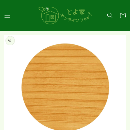
コンテ
ンツに
カ
進む
ー
ト
商品情
報にス
キップ