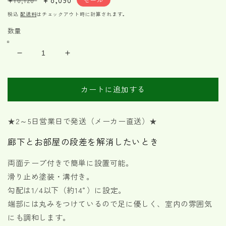
¥10,120
常
ー
税込
配送料
はチェックアウト時に計算されます。
価
ル
数量
格
価
格
木
木
製
製
段
段
カートに追加する
差
差
解
解
消
消
★2～5日営業日で発送（メーカー直送）★
ス
ス
廊下とお部屋の段差を解消したいとき
ロ
ロ
ー
ー
両面テープ付きで簡単に設置可能。
プ
プ
滑り止め塗装・溝付き。
高
高
勾配は1/4以下（約14°）に設定。
さ
さ
3cm
3cm
端部には丸みをつけているので足に優しく、室内の雰囲気
の
の
にも調和します。