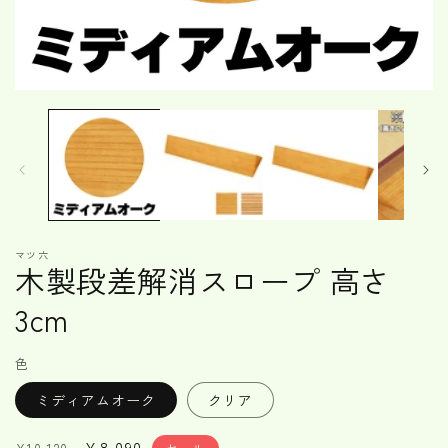
モ
ー
ダ
ル
で
メ
デ
ィ
ア
マツ六
(1)
木製段差解消スロープ 高さ
を
開
3cm
く
色
ミディアムオーク
クリア
通
セ
¥8,090
セール