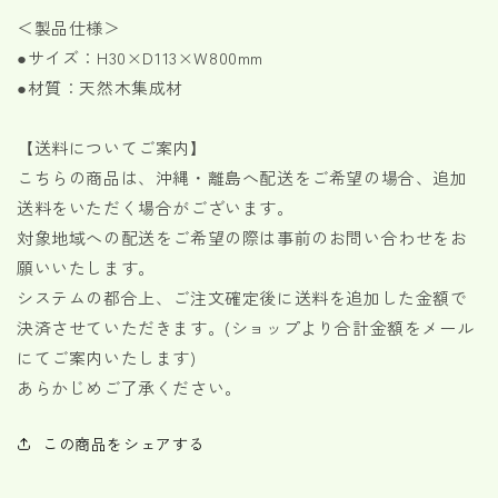
数
数
＜製品仕様＞
量
量
を
を
●サイズ：H30×D113×W800mm
減
増
●材質：天然木集成材
ら
や
す
す
【送料についてご案内】
こちらの商品は、沖縄・離島へ配送をご希望の場合、追加
送料をいただく場合がございます。
対象地域への配送をご希望の際は事前のお問い合わせをお
願いいたします。
システムの都合上、ご注文確定後に送料を追加した金額で
決済させていただきます。(ショップより合計金額をメール
にてご案内いたします)
あらかじめご了承ください。
この商品をシェアする