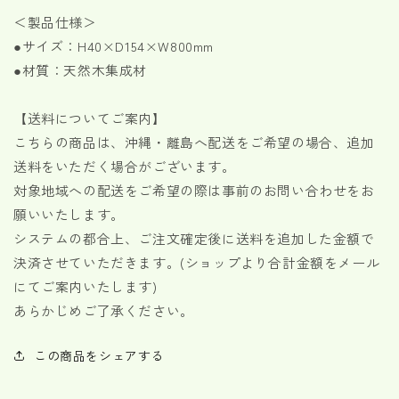
数
数
＜製品仕様＞
量
量
を
を
●サイズ：H40×D154×W800mm
減
増
●材質：天然木集成材
ら
や
す
す
【送料についてご案内】
こちらの商品は、沖縄・離島へ配送をご希望の場合、追加
送料をいただく場合がございます。
対象地域への配送をご希望の際は事前のお問い合わせをお
願いいたします。
システムの都合上、ご注文確定後に送料を追加した金額で
決済させていただきます。(ショップより合計金額をメール
にてご案内いたします)
あらかじめご了承ください。
この商品をシェアする