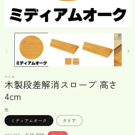
モ
ー
ダ
ル
で
メ
デ
ィ
ア
マツ六
(1)
木製段差解消スロープ 高さ
を
開
4cm
く
色
ミディアムオーク
クリア
通
セ
¥11,000
セール