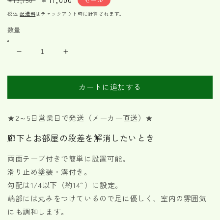
¥13,750
常
ー
税込
配送料
はチェックアウト時に計算されます。
価
ル
数量
格
価
格
木
木
製
製
段
段
カートに追加する
差
差
解
解
消
消
★2～5日営業日で発送（メーカー直送）★
ス
ス
廊下とお部屋の段差を解消したいとき
ロ
ロ
ー
ー
両面テープ付きで簡単に設置可能。
プ
プ
滑り止め塗装・溝付き。
高
高
勾配は1/4以下（約14°）に設定。
さ
さ
4cm
4cm
端部には丸みをつけているので足に優しく、室内の雰囲気
の
の
にも調和します。