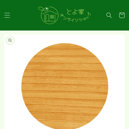
コンテ
ンツに
カ
進む
ー
ト
商品情
報にス
キップ