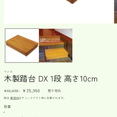
モ
ー
ダ
ル
で
メ
デ
ィ
ア
(1)
(2
マツ六
を
木製踏台 DX 1段 高さ10cm
開
く
通
セ
¥25,960
¥32,450
売り切れ
常
ー
税込
配送料
はチェックアウト時に計算されます。
価
ル
数量
格
価
格