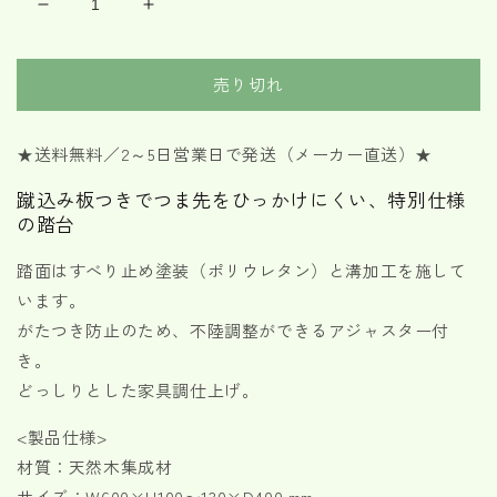
木
木
製
製
踏
踏
売り切れ
台
台
DX
DX
1
1
★
送料無料／
2～5日営業日で発送
（メーカー直送）
★
段
段
蹴込み板つきでつま先をひっかけにくい、特別仕様
高
高
の踏台
さ
さ
10cm
10cm
踏面はすべり止め塗装（ポリウレタン）と溝加工を施して
の
の
います。
数
数
量
量
がたつき防止のため、不陸調整ができるアジャスター付
を
を
き。
減
増
どっしりとした家具調仕上げ。
ら
や
す
す
<製品仕様>
材質：天然木集成材
サイズ：W600×H100〜130×D400 mm