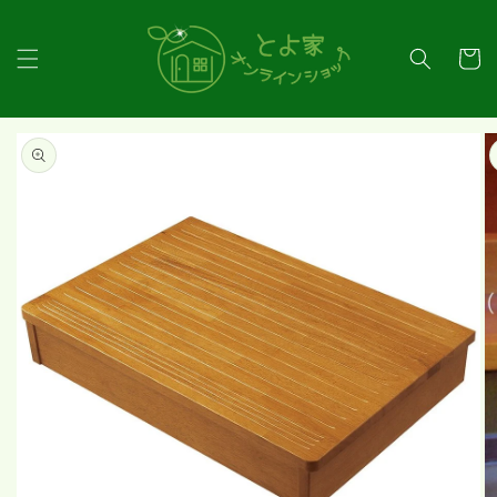
コンテ
ンツに
カ
進む
ー
ト
商品情
報にス
キップ