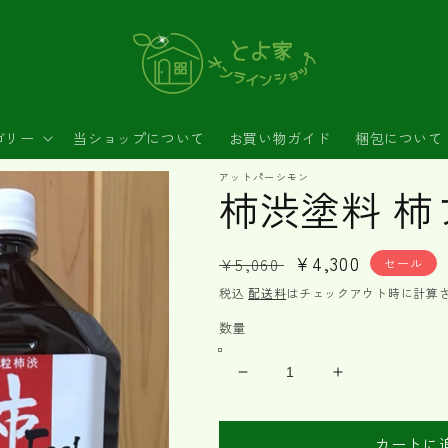
ゴリー
当ショップについて
お買い物ガイド
梱包について
アットパーシモン
柿渋塗料 柿フ
通
セ
¥4,300
¥5,060
セール
常
ー
税込
配送料
はチェックアウト時に計算
価
ル
数量
格
価
格
柿
柿
渋
渋
塗
塗
カートに