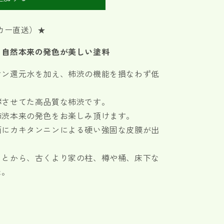
カー直送）
★
、自然本来の発色が美しい塗料
オン還元水を加え、柿渋の機能を損なわず低
酵させてた高品質な柿渋です。
柿渋本来の発色をお楽しみ頂けます。
面にカキタンニンによる硬い強固な皮膜が出
ことから、古くより家の柱、樽や桶、床下な
た。