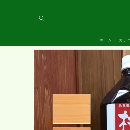
コンテ
ンツに
進む
ホーム
カテ
商品情
報にス
キップ