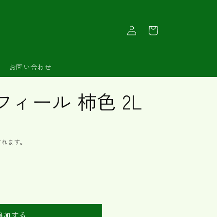
ロ
カ
グ
ー
イ
ト
ン
お問い合わせ
ィール 柿色 2L
されます。
追加する