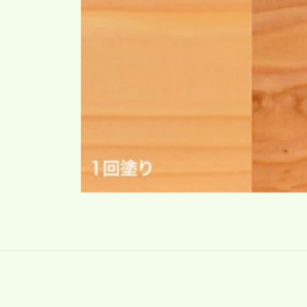
モ
ー
ダ
ル
で
メ
デ
ィ
ア