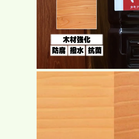
モ
ー
ダ
ル
で
メ
デ
ィ
ア
(1)
を
開
く