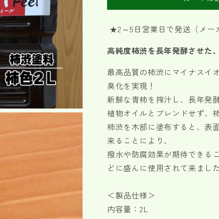
料
料
柿
柿
フ
フ
★2～5日営業日で発送
（メー
ィ
ィ
高純度柿渋を長年発酵させた
ー
ー
ル
ル
最高品質の柿渋にマイナスイ
柿
柿
臭化を実現！
色
色
2L
2L
新鮮な青柿を搾汁し、長年発
の
の
植物オイルとブレンドせず、
数
数
柿渋を木部に塗布すると、表
量
量
来ることにより、
を
を
撥水や防腐効果が期待できる
減
増
ら
や
どに盛んに使用されて来まし
す
す
＜製品仕様＞
内容量：2L