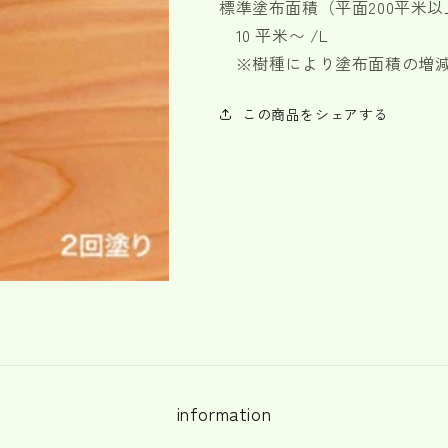
標準塗布面積（平面200平米
10 平米〜 /L
※樹種により塗布面積の増減
この商品をシェアする
information