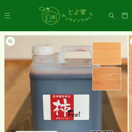
コンテ
ンツに
カ
進む
ー
ト
商品情
報にス
キップ