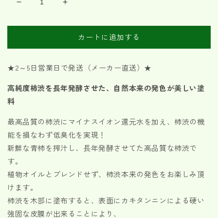
柿
柿
渋
渋
塗
塗
カートに追加する
料
料
柿
柿
フ
フ
★2～5日営業日で発送
（メーカー直送）
★
ィ
ィ
高純度柿渋を長年発酵させた、自然本来の発色が美しい塗
ー
ー
料
ル
ル
柿
柿
最高品質の柿渋にマイナスイオン還元水を加え、柿渋の機
色
色
能を損なわず低臭化を実現！
4L
4L
の
の
新鮮な青柿を搾汁し、長年発酵させてた高品質な柿渋で
数
数
す。
量
量
植物オイルとブレンドせず、柿渋本来の発色をお楽しみ頂
を
を
けます。
減
増
柿渋を木部に塗布すると、表面にカキタンニンによる硬い
ら
や
強固な皮膜が出来ることにより、
す
す