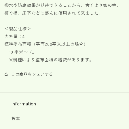
撥水や防腐効果が期待できることから、古くより家の柱、
樽や桶、床下などに盛んに使用されて来ました。
＜製品仕様＞
内容量：4L
標準塗布面積（平面200平米以上の場合）
10 平米〜 /L
※樹種により塗布面積の増減があります。
この商品をシェアする
information
検索