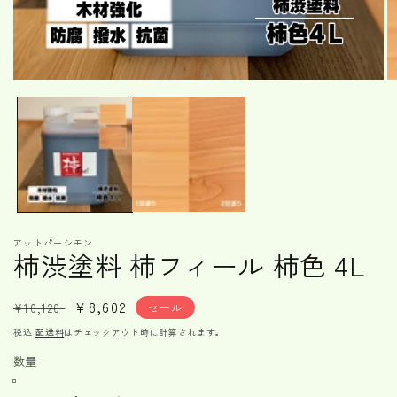
モ
ー
ダ
ル
で
メ
デ
ィ
ア
(1)
(2
アットパーシモン
を
柿渋塗料 柿フィール 柿色 4L
開
く
通
セ
¥8,602
¥10,120
セール
常
ー
税込
配送料
はチェックアウト時に計算されます。
価
ル
数量
格
価
格