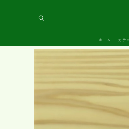
コンテ
ンツに
進む
ホーム
カテ
商品情
報にス
キップ