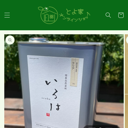
コンテ
ンツに
カ
進む
ー
ト
商品情
報にス
キップ