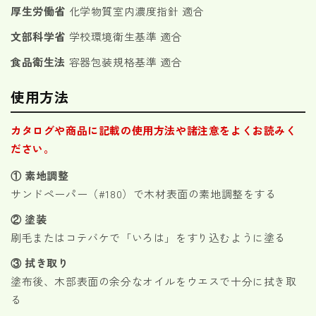
厚生労働省
化学物質室内濃度指針 適合
文部科学省
学校環境衛生基準 適合
食品衛生法
容器包装規格基準 適合
使用方法
カタログや商品に記載の使用方法や諸注意をよくお読みく
ださい。
① 素地調整
サンドペーパー（#180）で木材表面の素地調整をする
② 塗装
刷毛またはコテバケで「いろは」をすり込むように塗る
③ 拭き取り
塗布後、木部表面の余分なオイルをウエスで十分に拭き取
る