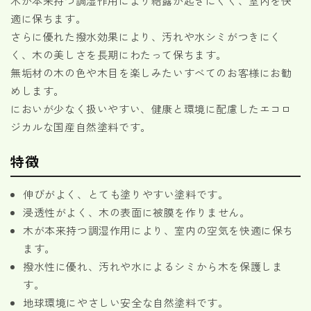
木が本来持つ調湿作用により結露が起きにくく、室内を快
適に保ちます。
さらに優れた撥水効果により、汚れや水シミがつきにく
く、木の美しさを長期にわたって保ちます。
無垢材の木の色や木目を楽しみたいすべてのお客様にお勧
めします。
においが少なく扱いやすい、
健康と環境に配慮した
エコロ
ジカルな国産自然塗料です。
特徴
伸びがよく、とても塗りやすい塗料です。
浸透性がよく、木の表面に被膜を作りません。
木が本来持つ調湿作用により、室内の空気を快適に保ち
ます。
撥水性に優れ、汚れや水によるシミから木を保護しま
す。
地球環境にやさしい安全な自然塗料です。