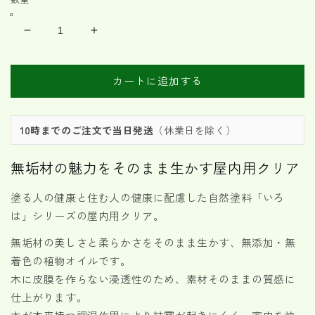
格
価
格
い
い
ろ
ろ
は
は
カートに追加する
ク
ク
リ
リ
ア
ア
10時までのご注文で当日発送
（休業日を除く）
3.5L（屋
3.5L（屋
内
内
無垢材の魅力をそのまま生かす屋内用クリア
専
専
用）
用）
塗る人の健康と住む人の健康に配慮した自然塗料「いろ
の
の
は」シリーズの屋内用クリア。
数
数
量
量
無垢材の美しさと柔らかさをそのまま生かす、
無添加・無
を
を
着色の植物オイルです。
減
増
木に皮膜を作らない浸透性のため、素材そのままの質感に
ら
や
仕上がります。
す
す