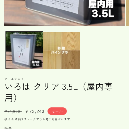
モ
ー
ダ
ル
で
メ
デ
ィ
ア
(1)
(2
アールジェイ
を
いろは クリア 3.5L（屋内専
開
く
用）
通
セ
¥22,240
¥31,900
セール
常
ー
税込
配送料
はチェックアウト時に計算されます。
価
ル
数量