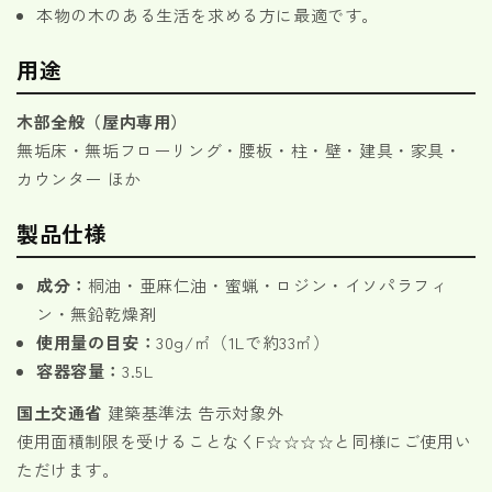
本物の木のある生活を求める方に最適です。
用途
木部全般（屋内専用）
無垢床・無垢フローリング・腰板・柱・壁・建具・家具・
カウンター ほか
製品仕様
成分：
桐油・亜麻仁油・蜜蝋・ロジン・イソパラフィ
ン・無鉛乾燥剤
使用量の目安：
30g/㎡（1Lで約33㎡）
容器容量：
3.5L
国土交通省
建築基準法 告示対象外
使用面積制限を受けることなくF☆☆☆☆と同様にご使用い
ただけます。