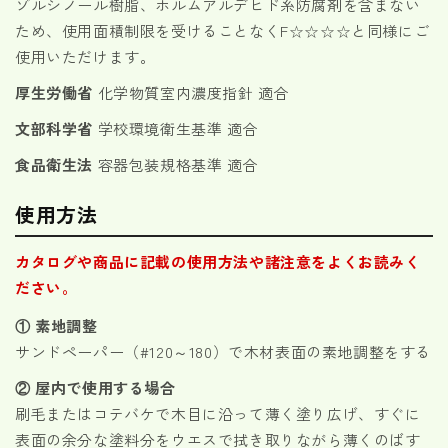
ゾルシノール樹脂、ホルムアルデヒド系防腐剤を含まない
ため、使用面積制限を受けることなくF☆☆☆☆と同様にご
使用いただけます。
厚生労働省
化学物質室内濃度指針 適合
文部科学省
学校環境衛生基準 適合
食品衛生法
容器包装規格基準 適合
使用方法
カタログや商品に記載の使用方法や諸注意をよくお読みく
ださい。
① 素地調整
サンドペーパー（#120～180）で木材表面の素地調整をする
② 屋内で使用する場合
刷毛またはコテバケで木目に沿って薄く塗り広げ、すぐに
表面の余分な塗料分をウエスで拭き取りながら薄くのばす