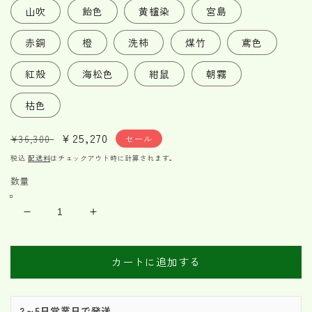
山吹
飴色
黄櫨染
宮島
赤銅
橙
洗柿
煤竹
鳶色
紅殻
海松色
紺鼠
朝霧
枯色
通
セ
¥25,270
¥36,300
セール
常
ー
税込
配送料
はチェックアウト時に計算されます。
価
ル
数量
格
価
格
い
い
ろ
ろ
は
は
カートに追加する
屋
屋
内・
内・
屋
屋
2～5日営業日で発送