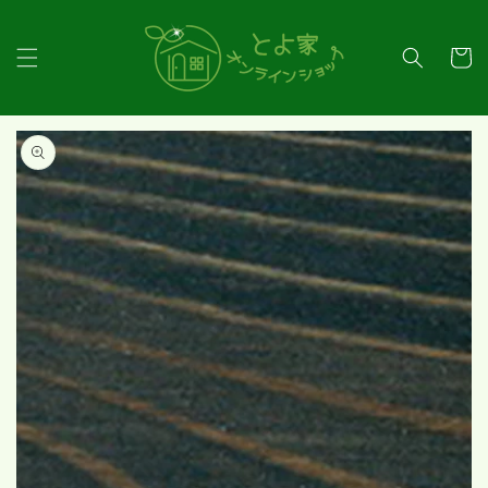
コンテ
ンツに
カ
進む
ー
ト
商品情
報にス
キップ