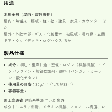
用途
木部全般（屋内・屋外兼用）
屋内：無垢床・腰板・柱・壁・建具・家具・カウンター ほ
か
屋外：外壁木部・軒天・化粧垂木・破風板・濡れ縁・玄関
ドア・ウッドデッキ・ログハウス ほか
製品仕様
成分：
桐油・亜麻仁油・蜜蝋・ロジン（松脂樹脂）・イ
ソパラフィン・無鉛乾燥剤・顔料（ベンガラ・カーボ
ン・酸化チタン）
使用量の目安：
30g/㎡（1Lで約33㎡）
容器容量：
3.5L
国土交通省
建築基準法 告示対象外
成分中にユリア樹脂、メラミン樹脂、フェノール樹脂、レ