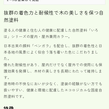
外
外
兼
兼
抜群の着色力と耐候性で木の美しさを保つ自
用
用
然塗料
カ
カ
ラ
ラ
塗る人の健康と住む人の健康に配慮した自然塗料「いろ
ー
ー
は」シリーズの屋内・屋外兼用カラー。
3.5L
3.5L
の
の
日本古来の顔料「ベンガラ」を配合し、抜群の着色性と日
数
数
本各地の風景によく似合う落ち着いた色にこだわりまし
量
量
た。
を
を
優れた耐候性があり、屋内だけでなく屋外での使用にも保
減
増
護効果を発揮し、木材の美しさを長期にわたって維持しま
ら
や
す。
す
す
塗布時の不快なにおいが少なく、塗装の経験がない方でも
扱いやすい、
健康と環境に配慮した
エコロジカルな国産自
然塗料です。
特徴