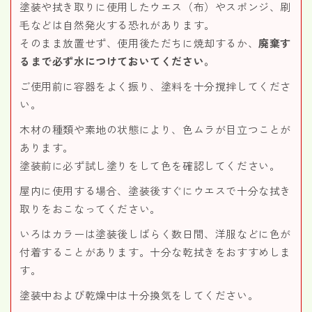
塗装や拭き取りに使用したウエス（布）やスポンジ、刷
毛などは自然発火する恐れがあります。
そのまま放置せず、使用後ただちに焼却するか、
廃棄す
るまで必ず水につけておいてください。
ご使用前に容器をよく振り、塗料を十分撹拌してくださ
い。
木材の種類や素地の状態により、色ムラが目立つことが
あります。
塗装前に必ず試し塗りをして色を確認してください。
屋内に使用する場合、塗装後すぐにウエスで十分な拭き
取りをおこなってください。
いろはカラーは塗装後しばらく数日間、洋服などに色が
付着することがあります。十分な乾拭きをおすすめしま
す。
塗装中および乾燥中は十分換気をしてください。