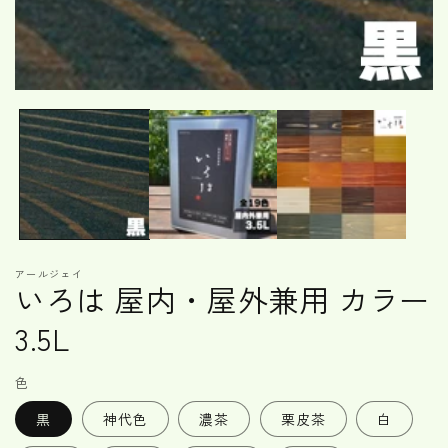
モ
ー
ダ
ル
で
メ
デ
ィ
ア
(1)
アールジェイ
を
いろは 屋内・屋外兼用 カラー
開
く
3.5L
色
黒
神代色
濃茶
栗皮茶
白