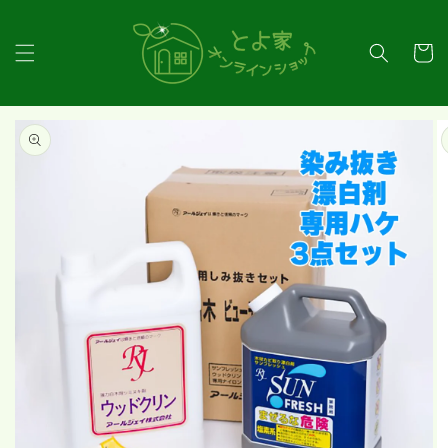
コンテ
ンツに
カ
進む
ー
ト
商品情
報にス
キップ