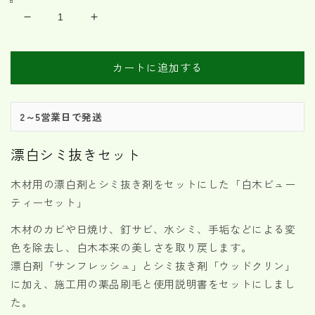
格
白
白
木
木
ビ
ビ
カートに追加する
ュ
ュ
ー
ー
テ
テ
2～5営業日で発送
ィ
ィ
ー
ー
漂白シミ抜きセット
セ
セ
ッ
ッ
木材用の漂白剤とシミ抜き剤をセットにした「白木ビュー
ト
ト
ティーセット」
専
専
用
用
木材のカビや日焼け、釘サビ、水シミ、手垢などによる変
刷
刷
色を除去し、白木本来の美しさを取り戻します。
毛
毛
漂白剤「サンフレッシュ」とシミ抜き剤「ウッドクリン」
付
付
に加え、施工用の薬品刷毛と使用説明書をセットにしまし
の
の
た。
数
数