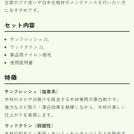
古家のアク洗いや白木化粧材のメンテナンスを行いたい方
量
量
におすすめです。
を
を
減
増
セット内容
ら
や
す
す
サンフレッシュ 2L
ウッドクリン 2L
薬品用ナイロン刷毛
使用説明書
特徴
サンフレッシュ（塩素系）
木材のカビや日焼けを除去する木材専用の漂白剤です。
強力なカビ取り・漂白効果を発揮しながら、木材の美しい
仕上がりを実現します。
ウッドクリン（弱酸性）
木材の釘サビ・手垢・水シミ・モルタルジミなどを除去す