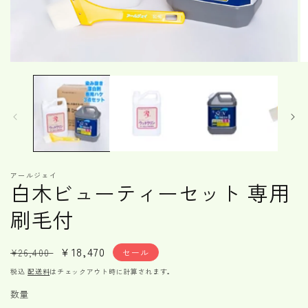
モ
ー
ダ
ル
で
メ
デ
ィ
ア
アールジェイ
(1)
(2
白木ビューティーセット 専用
を
開
刷毛付
く
通
セ
¥18,470
¥26,400
セール
常
ー
税込
配送料
はチェックアウト時に計算されます。
価
ル
数量
格
価