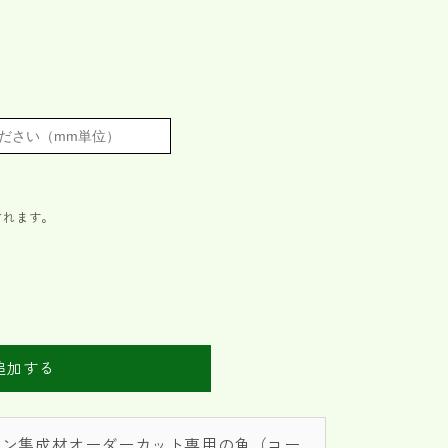
されます。
追加する
イン集成材オーダーカット専用の角（コー