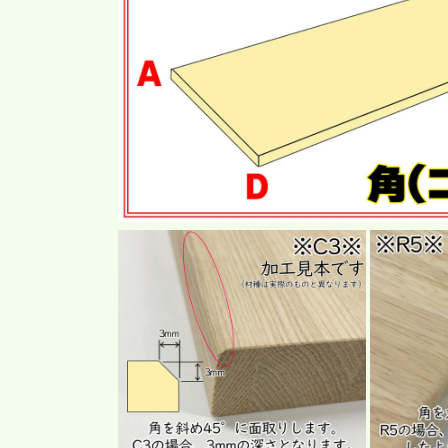
モ
ー
ダ
ル
で
メ
デ
ィ
ア
(1)
を
開
く