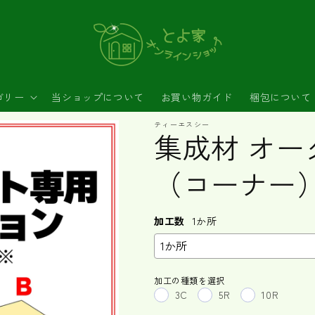
ゴリー
当ショップについて
お買い物ガイド
梱包について
ティーエスシー
集成材 オー
（コーナー
加工数
1か所
加工の種類を選択
3C
5R
10R