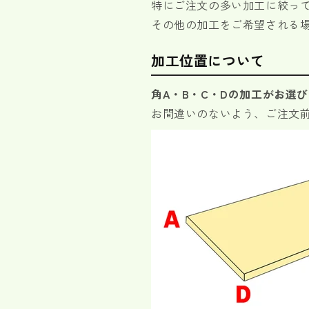
特にご注文の多い加工に絞っ
数
数
その他の加工をご希望される
量
量
を
を
加工位置について
減
増
ら
や
す
す
角A・B・C・Dの加工がお選
お間違いのないよう、ご注文