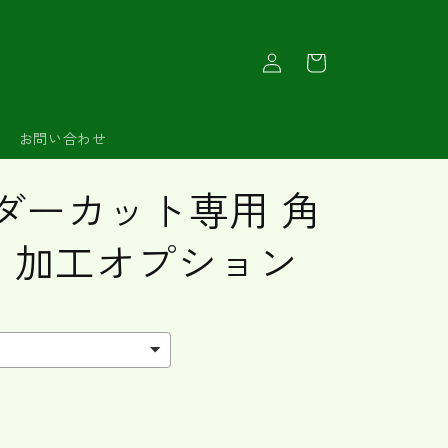
ロ
カ
グ
ー
イ
ト
ン
お問い合わせ
ダーカット専用 角
）加工オプション