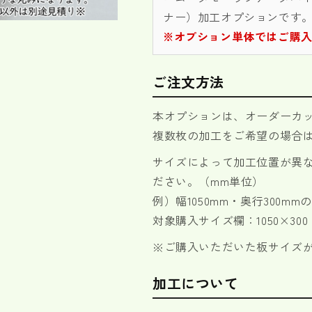
ー
ー
ナー）加工オプションです
カ
カ
※オプション単体ではご購
ッ
ッ
ト
ト
専
専
ご注文方法
用
用
角
角
本オプションは、オーダーカッ
（コ
（コ
複数枚の加工をご希望の場合
ー
ー
ナ
ナ
サイズによって加工位置が異
ー）
ー）
ださい。（mm単位）
加
加
例）幅1050mm・奥行300
工
工
対象購入サイズ欄：1050×300
オ
オ
プ
プ
※ご購入いただいた板サイズが
シ
シ
ョ
ョ
加工について
ン
ン
の
の