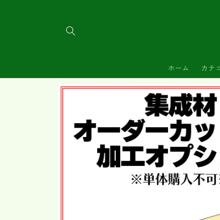
コンテ
ンツに
進む
ホーム
カテ
商品情
報にス
キップ