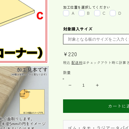
加工位置を選択してください
A
B
C
D
対象購入サイズ
通
¥220
常
税込
配送料
はチェックアウト時に計算
価
数量
格
集
集
成
成
材
材
カートに
オ
オ
ー
ー
ダ
ダ
ゴム・タモ・ラジアータパ