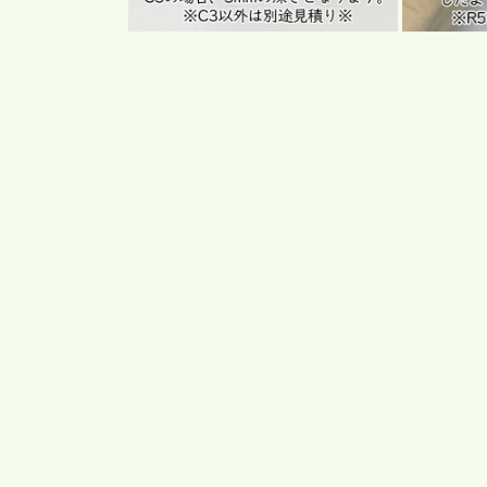
モ
モ
ー
ー
ダ
ダ
ル
ル
で
で
メ
メ
デ
デ
ィ
ィ
ア
ア
(2)
(3)
を
を
開
開
く
く