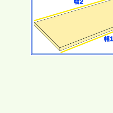
モ
ー
ダ
ル
で
メ
デ
ィ
ア
(1)
を
開
く