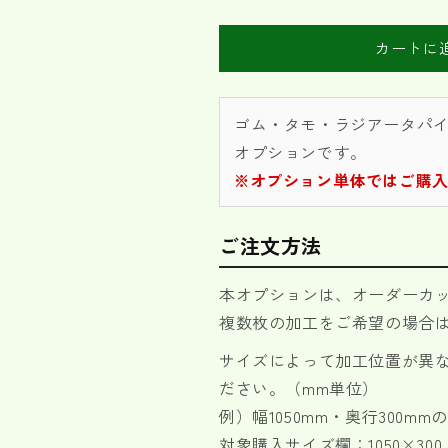
成
成
材
材
カートに
オ
オ
ー
ー
ダ
ダ
ゴム・タモ・ラジアータパ
ー
ー
オプションです。
カ
カ
※オプション単体ではご購
ッ
ッ
ト
ト
専
専
ご注文方法
用
用
幅
幅
本オプションは、オーダーカッ
加
加
複数枚の加工をご希望の場合
工
工
オ
オ
サイズによって加工位置が異
プ
プ
ださい。（mm単位）
シ
シ
例）幅1050mm・奥行300
ョ
ョ
対象購入サイズ欄：1050×300
ン
ン