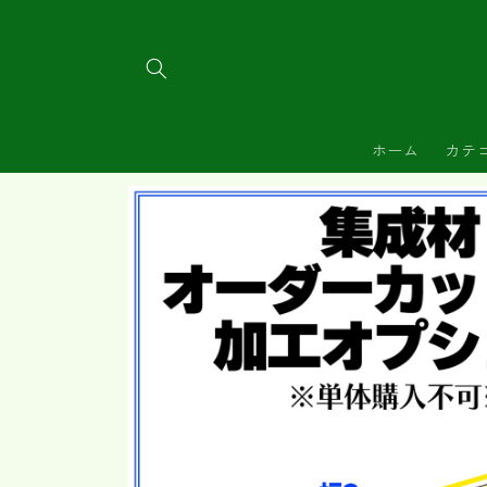
コンテ
ンツに
進む
ホーム
カテ
商品情
報にス
キップ