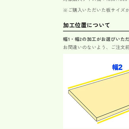
の
の
※ご購入いただいた板サイズが
数
数
量
量
加工位置について
を
を
減
増
幅1・幅2の加工がお選びいた
ら
や
お間違いのないよう、ご注文
す
す