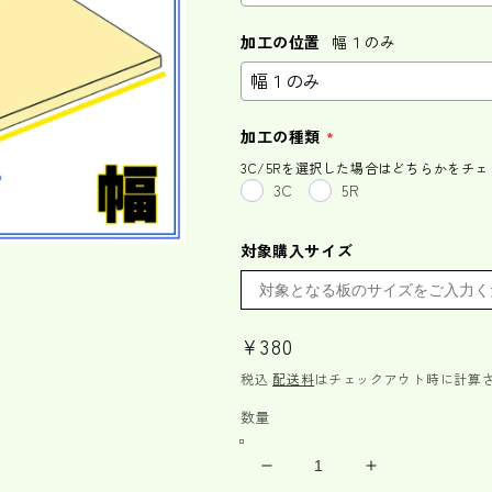
加工の位置
幅１のみ
加工の種類
3C/5Rを選択した場合はどちらかをチェ
3C
5R
対象購入サイズ
通
¥380
常
税込
配送料
はチェックアウト時に計算
価
数量
格
集
集