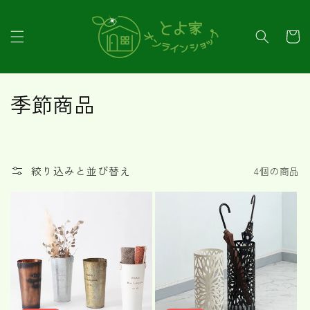
コンテ
ンツに
カ
進む
ー
ト
コ
季節商品
レ
ク
絞り込みと並び替え
4個の商品
シ
ョ
ン
: