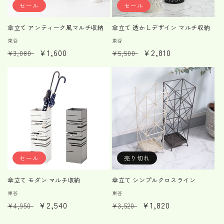
セール
セール
傘立て アンティーク風マルチ収納
傘立て 透かしデザイン マルチ収納
販
東谷
販
東谷
通
セ
¥1,600
通
セ
¥2,810
売
売
¥3,080
¥5,500
元:
元:
常
ー
常
ー
価
ル
価
ル
格
価
格
価
格
格
セール
売り切れ
傘立て モダン マルチ収納
傘立て シンプルクロスライン
販
東谷
販
東谷
通
セ
¥2,540
通
セ
¥1,820
売
売
¥4,950
¥3,520
元:
元:
常
ー
常
ー