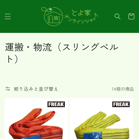
コンテ
ンツに
カ
進む
ー
ト
コ
運搬・物流（スリングベル
レ
ト）
ク
シ
絞り込みと並び替え
14個の商品
ョ
ン
: