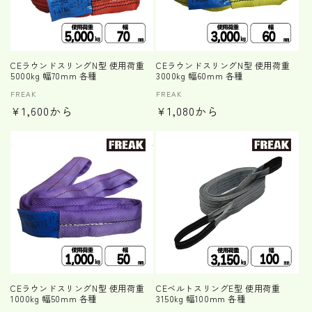
CEラウンドスリングN型 使用荷重
CEラウンドスリングN型 使用荷重
5000kg 幅70mm 各種
3000kg 幅60mm 各種
販
FREAK
販
FREAK
通
¥1,600から
通
¥1,080から
売
売
元:
元:
常
常
価
価
格
格
CEラウンドスリングN型 使用荷重
CEベルトスリングE型 使用荷重
1000kg 幅50mm 各種
3150kg 幅100mm 各種