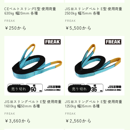
CEベルトスリングE型 使用荷重
JISⅢスリングベルト E型 使用荷重
630kg 幅20mm 各種
2500kg 幅75mm 各種
販
FREAK
販
FREAK
通
¥250から
通
¥5,500から
売
売
元:
元:
常
常
価
価
格
格
売り切れ
売り切れ
JISⅢスリングベルト E型 使用荷重
JISⅢスリングベルト E型 使用荷重
1600kg 幅50mm 各種
1250kg 幅35mm 各種
販
FREAK
販
FREAK
通
¥3,660から
通
¥2,560から
売
売
元:
元:
常
常