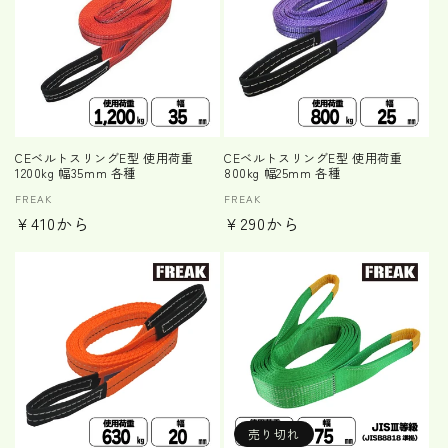
CEベルトスリングE型 使用荷重
CEベルトスリングE型 使用荷重
1200kg 幅35mm 各種
800kg 幅25mm 各種
販
FREAK
販
FREAK
通
¥410から
通
¥290から
売
売
元:
元:
常
常
価
価
格
格
売り切れ