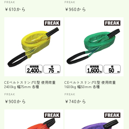
販
FREAK
販
FREAK
通
¥610から
通
¥960から
売
売
元:
元:
常
常
価
価
格
格
CEベルトスリングE型 使用荷重
CEベルトスリングE型 使用荷重
2400kg 幅75mm 各種
1600kg 幅50mm 各種
販
FREAK
販
FREAK
通
¥900から
通
¥740から
売
売
元:
元:
常
常
価
価
格
格