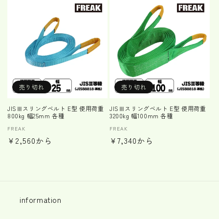
価
価
格
格
売り切れ
売り切れ
JISⅢスリングベルト E型 使用荷重
JISⅢスリングベルト E型 使用荷重
800kg 幅25mm 各種
3200kg 幅100mm 各種
販
FREAK
販
FREAK
通
¥2,560から
通
¥7,340から
売
売
元:
元:
常
常
価
価
格
格
information