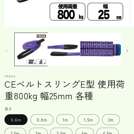
モ
ー
ダ
ル
で
メ
デ
ィ
ア
FREAK
(1)
(2
CEベルトスリングE型 使用荷
を
開
重800kg 幅25mm 各種
く
長さ
0.6m
0.8m
1m
1.5m
2m
2.5m
3m
3.5m
4m
4.5m