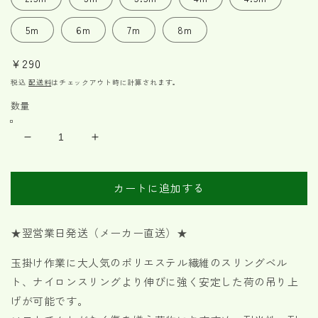
5m
6m
7m
8m
通
¥290
常
税込
配送料
はチェックアウト時に計算されます。
価
数量
格
CE
CE
ベ
ベ
ル
ル
カートに追加する
ト
ト
ス
ス
リ
リ
★翌営業日発送（メーカー直送）★
ン
ン
玉掛け作業に大人気のポリエステル繊維のスリングベル
グ
グ
E
E
ト、ナイロンスリングより伸びに強く安定した荷の吊り上
型
型
げが可能です。
使
使