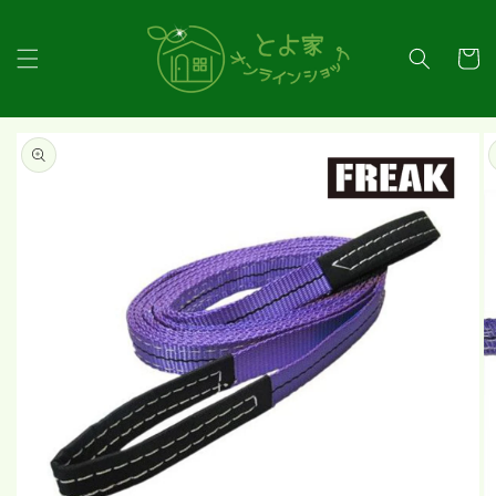
コンテ
ンツに
カ
進む
ー
ト
商品情
報にス
キップ