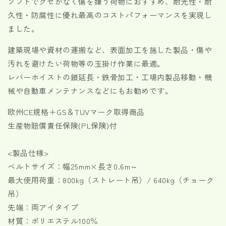
ソフトでクセがなく傷を嫌う荷物におすすめ、耐光性・耐
用
用
久性・防腐性に優れ最高のコストパフォーマンスを実現し
荷
荷
ました。
重
重
800kg
800kg
建築現場や資材の運搬など、表面加工を施した製品・傷や
幅
幅
汚れを避けたい荷物等の玉掛け作業に最適。
25mm
25mm
レバーホイストの鎖延長・鉄骨加工・工場内製品移動・機
各
各
種
種
械や自動車メンテナンスなどにもお勧めです。
の
の
欧州CE規格＋GS＆TUVマーク取得商品
数
数
生産物賠償責任保険(PL保険)付
量
量
を
を
減
増
<製品仕様>
ら
や
ベルトサイズ：幅25mm×長さ0.6m～
す
す
最大使用荷重：800kg（ストレート吊）/ 640kg（チョーク
吊）
先端：両アイタイプ
材質：ポリエステル100％