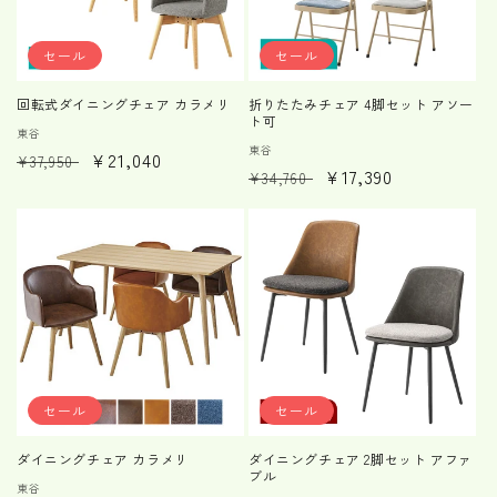
セール
セール
回転式ダイニングチェア カラメリ
折りたたみチェア 4脚セット アソー
ト可
販
東谷
販
東谷
通
セ
¥21,040
売
¥37,950
通
セ
¥17,390
売
¥34,760
元:
常
ー
元:
常
ー
価
ル
価
ル
格
価
格
価
格
格
セール
セール
ダイニングチェア カラメリ
ダイニングチェア 2脚セット アファ
ブル
販
東谷