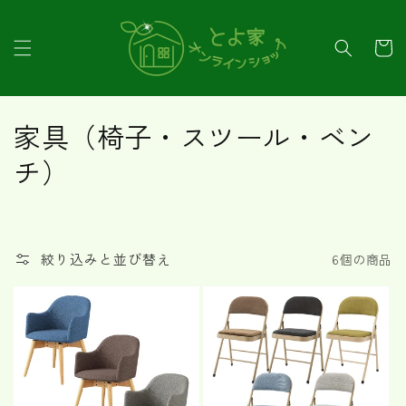
コンテ
ンツに
カ
進む
ー
ト
コ
家具（椅子・スツール・ベン
レ
チ）
ク
シ
絞り込みと並び替え
6個の商品
ョ
ン
: