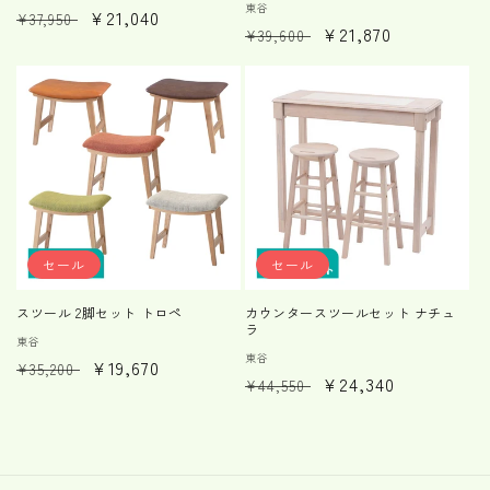
販
東谷
通
セ
¥21,040
売
¥37,950
通
セ
¥21,870
売
¥39,600
元:
常
ー
元:
常
ー
価
ル
価
ル
格
価
格
価
格
格
セール
セール
スツール 2脚セット トロペ
カウンタースツールセット ナチュ
ラ
販
東谷
販
東谷
通
セ
¥19,670
売
¥35,200
通
セ
¥24,340
売
¥44,550
元:
常
ー
元:
常
ー
価
ル
価
ル
格
価
格
価
格
格