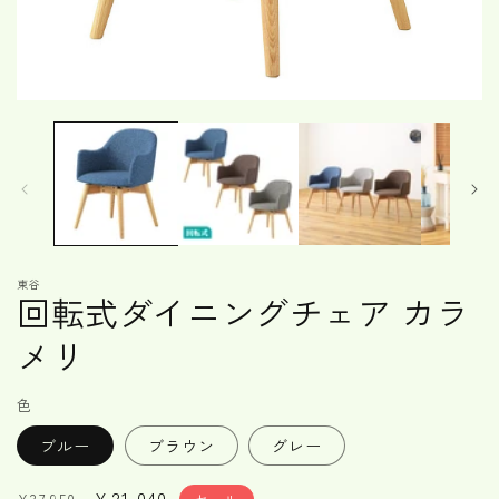
モ
ー
ダ
ル
で
メ
デ
ィ
ア
東谷
(1)
回転式ダイニングチェア カラ
を
開
メリ
く
色
ブルー
ブラウン
グレー
通
セ
¥21,040
セール