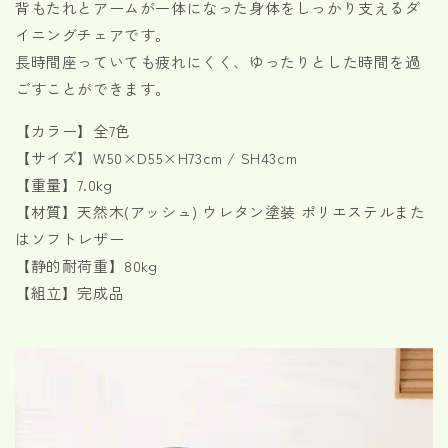
リ
リ
背もたれとアームが一体になった身体をしっかり支えるダ
の
の
イニングチェアです。
数
数
長時間座っていても疲れにくく、ゆったりとした時間を過
量
量
ごすことができます。
を
を
減
増
【カラー】全7色
ら
や
【サイズ】W50×D55×H73cm / SH43cm
す
す
【重量】7.0kg
【材質】天然木(アッシュ) ウレタン塗装 ポリエステルまた
はソフトレザー
【静的耐荷重】80kg
【組立】完成品