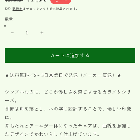
¥37,950
常
ー
税込
配送料
はチェックアウト時に計算されます。
価
ル
数量
格
価
格
回
回
転
転
式
式
カートに追加する
ダ
ダ
イ
イ
ニ
ニ
★送料無料／2～5日営業日で発送（メーカー直送）★
ン
ン
グ
グ
シンプルなのに、どこか優しさを感じさせるカラメリシリ
チ
チ
ーズ。
ェ
ェ
脚部は角を落とし、ハの字に設計することで、優しい印象
ア
ア
に。
カ
カ
背もたれとアームが一体になったチェアは、曲線を意識し
ラ
ラ
たデザインでかわいらしく仕上げています。
メ
メ