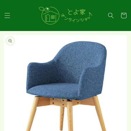
コンテ
ンツに
カ
進む
ー
ト
商品情
報にス
キップ