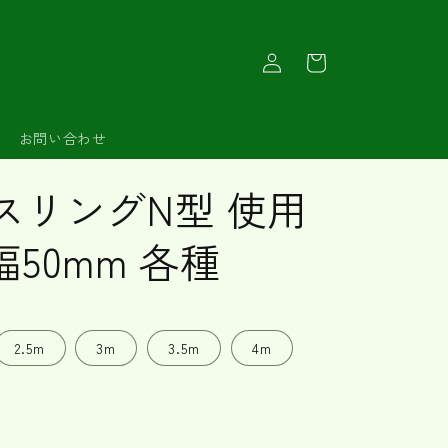
ロ
カ
グ
ー
イ
ト
ン
お問い合わせ
スリングN型 使用
 幅50mm 各種
2.5m
3m
3.5m
4m