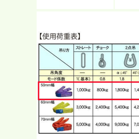
モ
モ
ー
ー
ダ
ダ
ル
ル
で
で
メ
メ
デ
デ
ィ
ィ
ア
ア
(2)
(3)
を
を
開
開
く
く