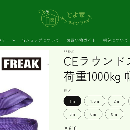
ゴリー
当ショップについて
お買い物ガイド
梱包について
FREAK
CEラウンド
荷重1000kg
長さ
1m
1.5m
2m
5m
6m
8m
通
¥610