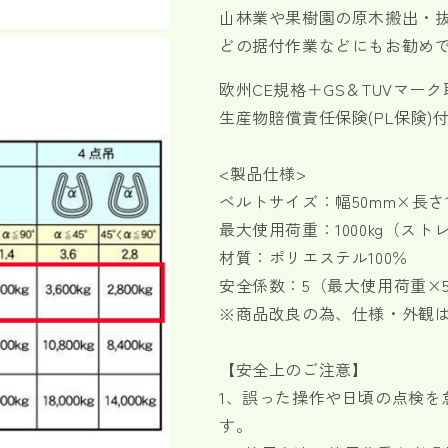
山林業や果樹園の原木搬出・
1000kg
1000kg
幅
幅
どの据付作業などにもお勧め
50mm
50mm
各
各
欧州CE規格＋GS＆TUVマー
種
種
生産物賠償責任保険(PL保険)
の
の
数
数
<製品仕様>
量
量
ベルトサイズ：幅50mm×長さ
を
を
最大使用荷重：1000kg（ストレ
減
増
ら
や
材質：ポリエステル100％
す
す
安全係数：5（最大使用荷重×
※商品改良の為、仕様・外観
【安全上のご注意】
1、誤った操作や日頃の点検を
す。