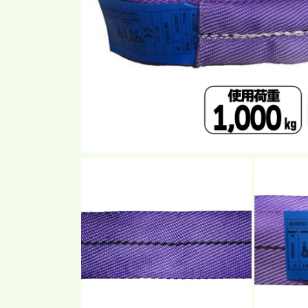
モ
ー
ダ
ル
で
メ
デ
ィ
ア
(1)
を
開
く