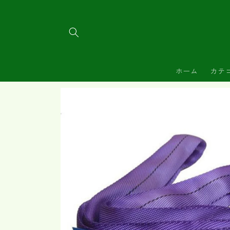
コンテ
ンツに
進む
ホーム
カテ
商品情
報にス
キップ