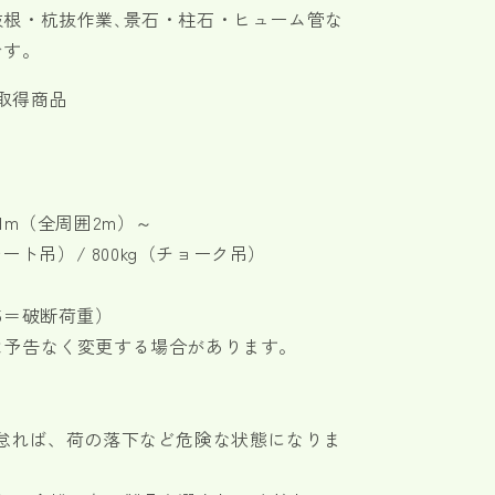
抜根・杭抜作業､景石・柱石・ヒューム管な
です。
ク取得商品
付
1m（全周囲2m）～
ート吊）/ 800kg（チョーク吊）
5＝破断荷重）
は予告なく変更する場合があります。
怠れば、荷の落下など危険な状態になりま