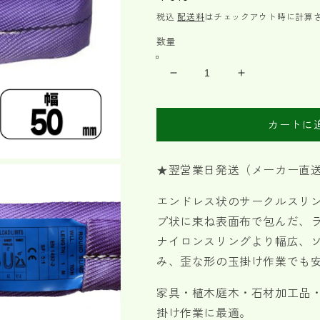
常
税込
配送料
はチェックアウト時に計算
価
数量
格
CE
CE
ラ
ラ
ウ
ウ
カートに
ン
ン
ド
ド
ス
ス
★翌営業日発送（メーカー直
リ
リ
ン
ン
エンドレス状のサークルスリ
グ
グ
プ状に束ね表面布で包んだ、
N
N
ナイロンスリングより幅広、
型
型
み、歪な形の玉掛け作業でも
使
使
用
用
家具・植木庭木・石材加工品
荷
荷
掛け作業に最適。
重
重