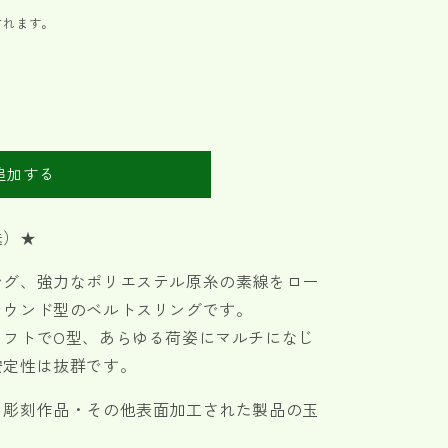
されます。
追加する
送）★
ング、強力なポリエステル原糸の素線をロー
ラウンド型のベルトスリングです。
ソフトでO型、あらゆる荷姿にマルチになじ
安定性は抜群です。
・彫刻作品・その他表面加工された製品の玉