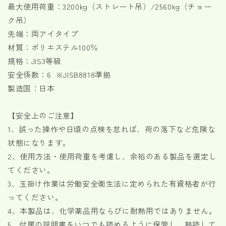
最大使用荷重：3200kg（ストレート吊）/2560kg（チョー
ク吊）
先端：両アイタイプ
材質：ポリエステル100％
規格：JIS3等級
安全係数：6 ※JISB8818準拠
製造国：日本
【安全上のご注意】
1、誤った操作や日頃の点検を怠れば、荷の落下など危険な
状態になります。
2、使用方法・使用荷重を考慮し、余裕のある製品を選定し
てください。
3、玉掛け作業は労働安全衛生法に定められた有資格者が行
ってください。
4、本製品は、化学薬品用ならびに耐熱用ではありません。
5、付属の説明書をいつでも読めるように保管し、熟読して