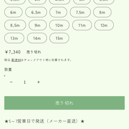
6m
6.5m
7m
7.5m
8m
8.5m
9m
10m
11m
12m
13m
14m
15m
通
¥7,340
売り切れ
常
税込
配送料
はチェックアウト時に計算されます。
価
数量
格
JISⅢ
JISⅢ
ス
ス
リ
リ
売り切れ
ン
ン
グ
グ
ベ
ベ
★5～7営業日で発送（メーカー直送）★
ル
ル