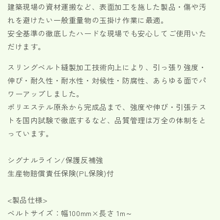
建築現場の資材運搬など、表面加工を施した製品・傷や汚
ト
ト
E
E
れを避けたい一般重量物の玉掛け作業に最適。
型
型
安全基準の徹底したハードな現場でも安心してご使用いた
使
使
だけます。
用
用
荷
荷
スリングベルト縫製加工技術向上により、引っ張り強度・
重
重
伸び・耐久性・耐水性・対候性・防腐性、あらゆる面でパ
3200kg
3200kg
ワーアップしました。
幅
幅
ポリエステル原糸から完成品まで、強度や伸び・引張テス
100mm
100mm
トを国内試験で徹底するなど、品質管理は万全の体制をと
各
各
っています。
種
種
の
の
数
数
シグナルライン/保護反補強
量
量
生産物賠償責任保険(PL保険)付
を
を
減
増
<製品仕様>
ら
や
ベルトサイズ：幅100mm×長さ 1m～
す
す