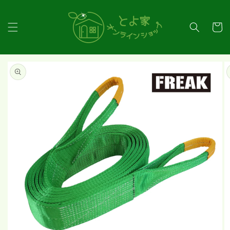
コンテ
ンツに
カ
進む
ー
ト
商品情
報にス
キップ