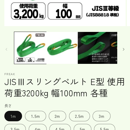
モ
ー
ダ
ル
で
メ
デ
ィ
ア
FREAK
(1)
(2
JISⅢスリングベルト E型 使用
を
開
荷重3200kg 幅100mm 各種
く
長さ
1m
1.5m
2m
2.5m
3m
3.5m
4m
4.5m
5m
5.5m