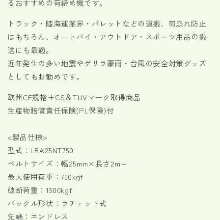
るおすすめの荷締め機です。
ス
ス
使
使
トラック・陸海運業界・パレットなどの運搬、荷崩れ防止
用
用
はもちろん、オートバイ・アウトドア・スポーツ用品の搬
荷
荷
送にも最適。
重
重
近年発生の多い地震やゲリラ豪雨・台風の安全対策グッズ
750kg
750kg
としてもお勧めです。
幅
幅
25mm
25mm
欧州CE規格＋GS＆TUVマーク取得商品
各
各
生産物賠償責任保険(PL保険)付
種
種
の
の
数
数
<製品仕様>
量
量
型式：LBA25NT750
を
を
ベルトサイズ：幅25mm×長さ2m～
減
増
最大使用荷重：750kgf
ら
や
破断荷重：1500kgf
す
す
バックル形状：ラチェット式
先端：エンドレス