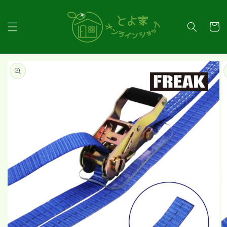
コンテ
ンツに
カ
進む
ー
ト
商品情
報にス
キップ