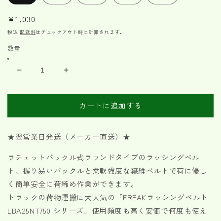
通
¥1,030
常
税込
配送料
はチェックアウト時に計算されます。
価
数量
格
ラ
ラ
ッ
ッ
シ
シ
カートに追加する
ン
ン
グ
グ
ベ
ベ
★翌営業日発送（メーカー直送）★
ル
ル
ラチェットバックル式ラウンドタイプのラッシングベル
ト
ト
ト、握り易いバックルと柔軟強度な繊維ベルトで荷に優し
青
青
エ
エ
く簡単安全に荷締め作業ができます。
ン
ン
トラックの荷物運搬に大人気の「FREAKラッシングベルト
ド
ド
LBA25NT750 シリーズ」使用頻度も高く安価で何度も使え
レ
レ