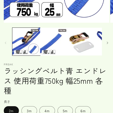
モ
ー
ダ
ル
で
メ
デ
ィ
ア
FREAK
(1)
(2
ラッシングベルト青 エンドレ
を
開
ス 使用荷重750kg 幅25mm 各
く
種
長さ
2m
3m
4m
5m
6m