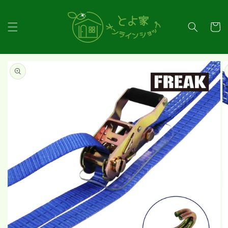
コンテ
ンツに
カ
進む
ー
ト
商品情
報にス
キップ