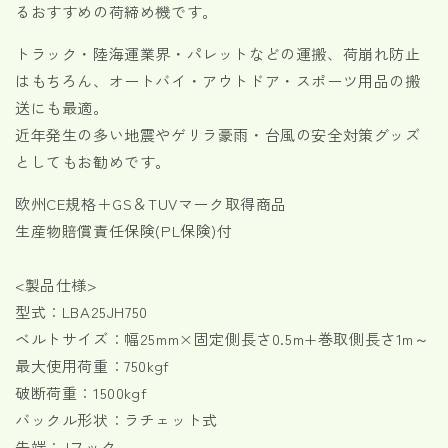
るおすすめの荷締め機です。
使
使
用
用
トラック・陸海運業界・パレットなどの運搬、荷崩れ防止
荷
荷
はもちろん、オートバイ・アウトドア・スポーツ用品の搬
重
重
送にも最適。
750kg
750kg
近年発生の多い地震やゲリラ豪雨・台風の安全対策グッズ
幅
幅
25mm
25mm
としてもお勧めです。
各
各
欧州CE規格＋GS＆TUVマーク取得商品
種
種
生産物賠償責任保険(PL保険)付
の
の
数
数
量
量
<製品仕様>
を
を
型式：LBA25JH750
減
増
ベルトサイズ：幅25mm×固定側長さ0.5m+巻取側長さ1m～
ら
や
最大使用荷重：750kgf
す
す
破断荷重：1500kgf
バックル形状：ラチェット式
先端：Jフック