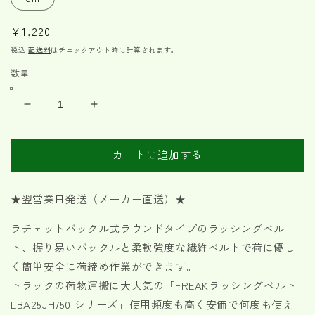
通
¥1,220
常
税込
配送料
はチェックアウト時に計算されます。
価
数量
格
ラ
ラ
ッ
ッ
シ
シ
カートに追加する
ン
ン
グ
グ
ベ
ベ
★翌営業日発送（メーカー直送）★
ル
ル
ラチェットバックル式ラウンドタイプのラッシングベル
ト
ト
ト、握り易いバックルと柔軟強度な繊維ベルトで荷に優し
青
青
J
J
く簡単安全に荷締め作業ができます。
フ
フ
トラックの荷物運搬に大人気の「FREAKラッシングベルト
ッ
ッ
LBA25JH750 シリーズ」使用頻度も高く安価で何度も使え
ク
ク