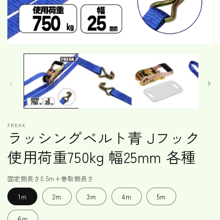
モ
ー
ダ
ル
で
メ
デ
ィ
ア
FREAK
(1)
(2
ラッシングベルト青 Jフック
を
開
使用荷重750kg 幅25mm 各種
く
固定側長さ0.5m+巻取側長さ
1m
2m
3m
4m
5m
6m