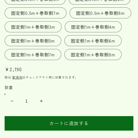
固定側0.5m+巻取側7ｍ
固定側0.5m+巻取側8m
固定側1m+巻取側3m
固定側1m+巻取側4m
固定側1m+巻取側5m
固定側1m+巻取側6m
固定側1m+巻取側7m
固定側1m+巻取側8m
通
¥2,190
常
税込
配送料
はチェックアウト時に計算されます。
価
数量
格
ラ
ラ
ッ
ッ
シ
シ
カートに追加する
ン
ン
グ
グ