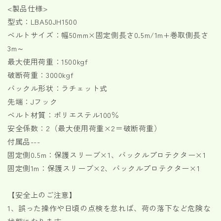
量
量
<製品仕様>
を
を
型式：LBA50JH1500
減
増
ベルトサイズ：幅50mm×固定側長さ0.5m/1m+巻取側長さ
ら
や
3m～
す
す
最大使用荷重：1500kgf
破断荷重：3000kgf
バックル形状：ラチェット式
先端：Jフック
ベルト材質：ポリエステル100％
安全係数：2（最大使用荷重×2＝破断荷重）
付属品---
固定側0.5m：保護スリーブ×1、バックルプロテクター×1
固定側1m：保護スリーブ×2、バックルプロテクター×1
【安全上のご注意】
1、誤った操作や日頃の点検を怠れば、荷の落下など危険な