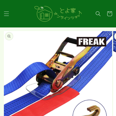
コンテ
ンツに
カ
進む
ー
ト
商品情
報にス
キップ