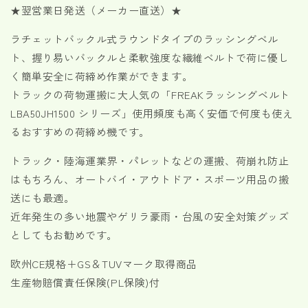
ベ
ベ
★翌営業日発送（メーカー直送）★
ル
ル
ラチェットバックル式ラウンドタイプのラッシングベル
ト
ト
ト、握り易いバックルと柔軟強度な繊維ベルトで荷に優し
青
青
J
J
く簡単安全に荷締め作業ができます。
フ
フ
トラックの荷物運搬に大人気の「FREAKラッシングベルト
ッ
ッ
LBA50JH1500
シリーズ」使用頻度も高く安価で何度も使え
ク
ク
るおすすめの荷締め機です。
使
使
用
用
トラック・陸海運業界・パレットなどの運搬、荷崩れ防止
荷
荷
はもちろん、オートバイ・アウトドア・スポーツ用品の搬
重
重
送にも最適。
1500kg
1500kg
近年発生の多い地震やゲリラ豪雨・台風の安全対策グッズ
幅
幅
50mm
50mm
としてもお勧めです。
各
各
欧州CE規格＋GS＆TUVマーク取得商品
種
種
生産物賠償責任保険(PL保険)付
の
の
数
数