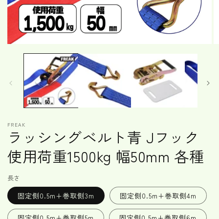
モ
ー
ダ
ル
で
メ
デ
ィ
ア
FREAK
(1)
(2
ラッシングベルト青 Jフック
を
開
使用荷重1500kg 幅50mm 各種
く
長さ
固定側0.5m+巻取側3m
固定側0.5m+巻取側4m
固定側0.5m+巻取側5m
固定側0.5m+巻取側6m