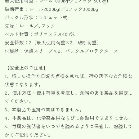
最大使用荷重：レール1000kgf／Jフック1500kgf
量
量
破断荷重：レール2000kgf／Jフック3000kgf
を
を
バックル形状：ラチェット式
減
増
先端：レール／Jフック
ら
や
す
す
ベルト材質：ポリエステル100％
安全係数：2（最大使用荷重×2＝破断荷重）
付属品：保護スリーブ×2、バックルプロテクター×1
【安全上のご注意】
1、誤った操作や日頃の点検を怠れば、荷の落下など危険な
状態になります。
2、使用方法・使用荷重を考慮し、余裕のある製品を選定し
てください。
3、本製品で玉掛作業はできません。
4、本製品は、化学薬品用ならびに耐熱用ではありません。
5、付属の説明書をいつでも読めるように保管し、熟読して
からご使用ください。