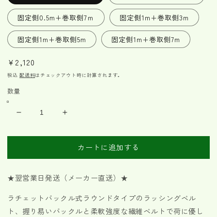
固定側0.5m+巻取側7ｍ
固定側1m+巻取側3m
固定側1m+巻取側5m
固定側1m+巻取側7m
通
¥2,120
常
税込
配送料
はチェックアウト時に計算されます。
価
数量
格
ラ
ラ
ッ
ッ
シ
シ
カートに追加する
ン
ン
グ
グ
ベ
ベ
★翌営業日発送（メーカー直送）★
ル
ル
ラチェットバックル式ラウンドタイプのラッシングベル
ト
ト
ト、握り易いバックルと柔軟強度な繊維ベルトで荷に優し
青
青