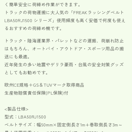
レ
レ
く簡単安全に荷締め作業ができます。
ー
ー
トラックの荷物運搬に大人気の「FREAKラッシングベルト
ル
ル
LBA50RJ1500 シリーズ」使用頻度も高く安価で何度も使え
／
／
るおすすめの荷締め機です。
J
J
フ
フ
トラック・陸海運業界・パレットなどの運搬、荷崩れ防止
ッ
ッ
はもちろん、オートバイ・アウトドア・スポーツ用品の搬
ク
ク
送にも最適。
使
使
近年発生の多い地震やゲリラ豪雨・台風の安全対策グッズ
用
用
としてもお勧めです。
荷
荷
重
重
欧州CE規格＋GS＆TUVマーク取得商品
1000kg
1000kg
生産物賠償責任保険(PL保険)付
幅
幅
50mm
50mm
各
各
<製品仕様>
種
種
型式：LBA50RJ1500
の
の
ベルトサイズ：幅50mm×固定側長さ1m+巻取側長さ3m～
数
数