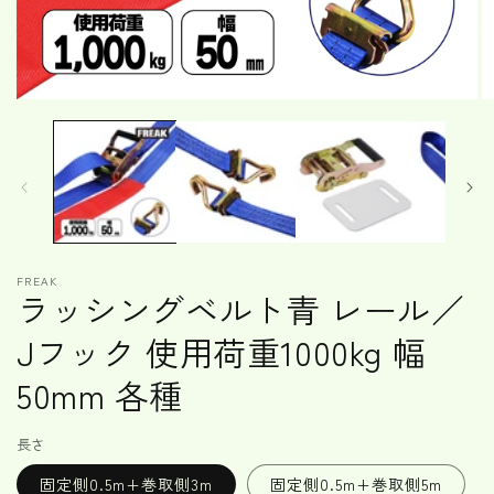
モ
ー
ダ
ル
で
メ
デ
ィ
ア
FREAK
(1)
(2
ラッシングベルト青 レール／
を
開
Jフック 使用荷重1000kg 幅
く
50mm 各種
長さ
固定側0.5m+巻取側3m
固定側0.5m+巻取側5m