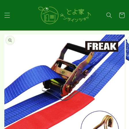
コンテ
ンツに
カ
進む
ー
ト
商品情
報にス
キップ