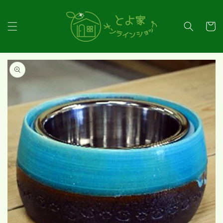
コンテ
ンツに
カ
進む
ー
ト
商品情
報にス
キップ