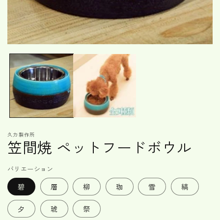
モ
ー
ダ
ル
で
メ
デ
ィ
ア
(1)
久力製作所
を
笠間焼 ペットフードボウル
開
く
バリエーション
碧
層
柳
珈
雪
縞
夕
琥
祭