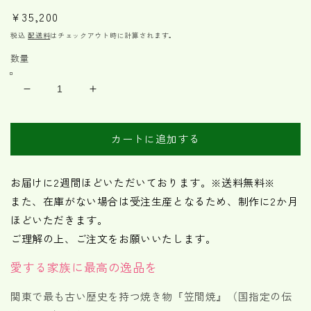
通
¥35,200
常
税込
配送料
はチェックアウト時に計算されます。
価
数量
格
笠
笠
間
間
焼
焼
カートに追加する
ペ
ペ
ッ
ッ
ト
ト
お届けに2週間ほどいただいております。※送料無料※
フ
フ
また、在庫がない場合は受注生産となるため、制作に2か月
ー
ー
ほどいただきます。
ド
ド
ご理解の上、ご注文をお願いいたします。
ボ
ボ
ウ
ウ
愛する家族に最高の逸品を
ル
ル
関東で最も古い歴史を持つ焼き物『笠間焼』（国指定の伝
の
の