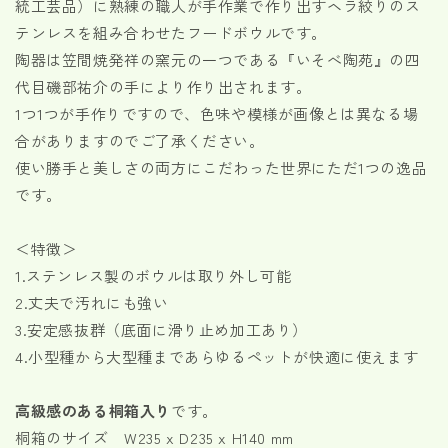
数
数
統工芸品）に熟練の職人が手作業で作り出すヘラ絞りのス
量
量
テンレスを組み合わせたフードボウルです。
を
を
陶器は笠間焼発祥の窯元の一つである『いそべ陶苑』の四
減
増
代目磯部祐介の手により作り出されます。
ら
や
1つ1つが手作りですので、色味や模様が画像とは異なる場
す
す
合がありますのでご了承ください。
使い勝手と美しさの両方にこだわった世界にただ1つの逸品
です。
＜特徴＞
1.ステンレス製のボウルは取り外し可能
2.丈夫で汚れにも強い
3.安定感抜群（底面に滑り止め加工あり）
4.小型種から大型種まであらゆるペットが快適に使えます
高級感のある桐箱入り
です。
桐箱のサイズ W235 x D235 x H140 mm