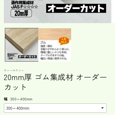
モ
ー
ダ
ル
で
メ
デ
ィ
ア
(1)
(2
ティーエスシー
を
20mm厚 ゴム集成材 オーダー
開
く
カット
幅
300～400mm