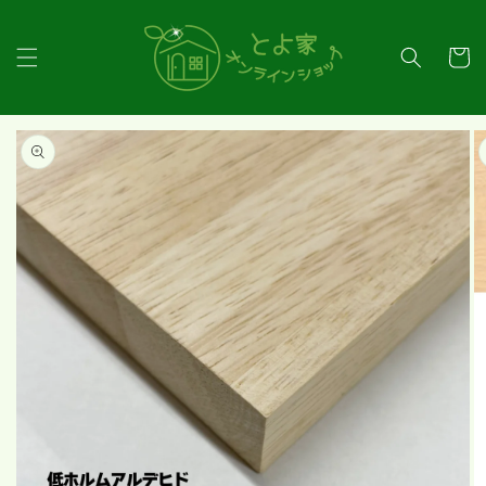
コンテ
ンツに
カ
進む
ー
ト
商品情
報にス
キップ