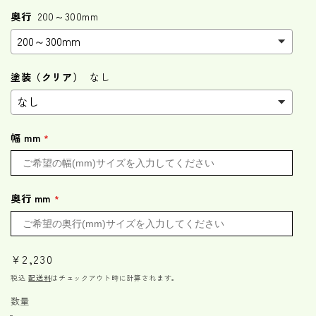
奥行
200～300mm
塗装（クリア）
なし
幅 mm
奥行 mm
通
¥2,230
常
税込
配送料
はチェックアウト時に計算されます。
価
数量
格