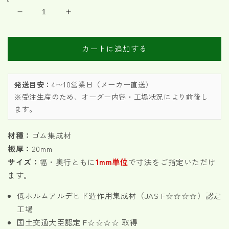
20mm
20mm
厚
厚
ゴ
ゴ
カートに追加する
ム
ム
集
集
成
成
発送目安：
4〜10営業日（メーカー直送）
材
材
※受注生産のため、オーダー内容・工場状況により前後し
オ
オ
ます。
ー
ー
ダ
ダ
材種：
ゴム集成材
ー
ー
板厚：
20mm
カ
カ
サイズ：
幅・奥行ともに
1mm単位
で寸法をご指定いただけ
ッ
ッ
ます。
ト
ト
の
の
低ホルムアルデヒド造作用集成材（JAS F☆☆☆☆）認定
数
数
工場
量
量
国土交通大臣認定 F☆☆☆☆ 取得
を
を