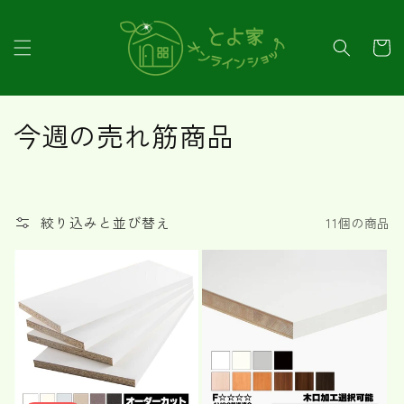
コンテ
ンツに
カ
進む
ー
ト
コ
今週の売れ筋商品
レ
ク
絞り込みと並び替え
11個の商品
シ
ョ
ン
: