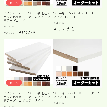
セール
マイティーボード 18mm厚 低圧メ
15mm厚 ランバーポリ オーダーカ
ラミン化粧板 オーダーカット エッ
ット 木口加工可
ジテープ仕上げ
販
アルプス
販
ヤマシタ
通
¥1,020から
売
通
セ
¥920から
売
¥2,200
元:
常
元:
常
ー
価
価
ル
格
格
価
格
セール
マイティーボード 18mm厚 低圧メ
18mm厚 ランバーポリ オーダーカ
ラミン化粧板 オーダーカット エッ
ット 木口加工可
ジテープ仕上げ 大きいサイズ
販
アルプス
ヤマシタ