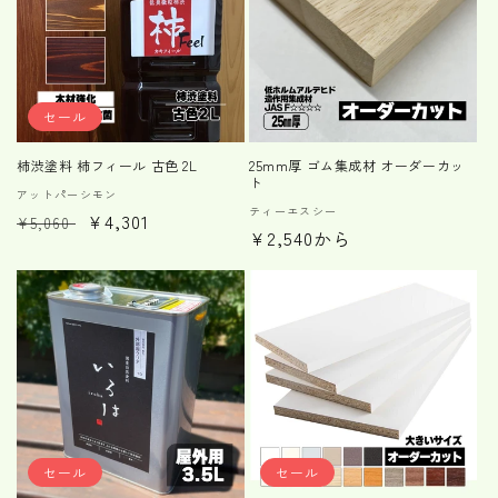
セール
柿渋塗料 柿フィール 古色 2L
25mm厚 ゴム集成材 オーダーカッ
ト
販
アットパーシモン
販
ティーエスシー
通
セ
¥4,301
売
¥5,060
通
¥2,540から
売
元:
常
ー
元:
常
価
ル
価
格
価
格
格
セール
セール