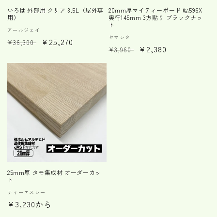
いろは 外部用 クリア 3.5L（屋外専
20mm厚マイティーボード 幅596X
用）
奥行145mm 3方貼り ブラックナッ
ト
販
アールジェイ
販
ヤマシタ
通
セ
¥25,270
売
¥36,300
通
セ
¥2,380
売
¥3,960
元:
常
ー
元:
常
ー
価
ル
価
ル
格
価
格
価
格
格
25mm厚 タモ集成材 オーダーカッ
ト
販
ティーエスシー
通
¥3,230から
売
元:
常