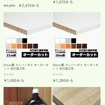
販
通
¥1,070から
売
通
セ
¥2,670から
売
¥6,490
元:
常
元:
常
ー
価
価
ル
格
格
価
格
21mm厚 ランバーポリ オーダーカ
30mm厚 ランバーポリ オーダーカ
ット 木口加工可
ット 木口加工可
販
アルプス
販
アルプス
通
¥1,080から
通
¥1,380から
売
売
元:
元:
常
常
価
価
格
格