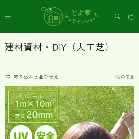
コンテ
ンツに
カ
進む
ー
ト
コ
建材資材・DIY（人工芝）
レ
ク
絞り込みと並び替え
1個の商品
シ
ョ
ン
: