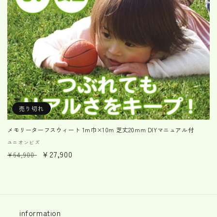
売り切れ
メモリーターフスウィート 1m巾×10m 芝丈20mm DIYマニュアル付
販
ユニオンビズ
通
セ
¥27,900
売
¥64,900
元:
常
ー
価
ル
格
価
格
information